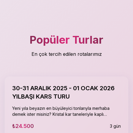
Popüler Turlar
En çok tercih edilen rotalarımız
30-31 ARALIK 2025 - 01 OCAK 2026
YILBAŞI KARS TURU
Yeni yıla beyazın en büyüleyici tonlarıyla merhaba
demek ister misiniz? Kristal kar taneleriyle kaplı
Sarıkamış ormanlarında, tarih kokan Kars sokaklarında
₺24.500
ve masalsı atmosferiyle sizi bambaşka diyarlara
3
gün
götürecek bu özel yolculukta, hem yılbaşı coşkusunu